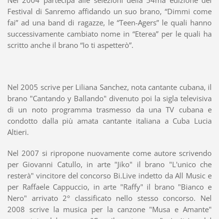
Nel 2004 partecipa alle selezioni della 54ma edizione del
Festival di Sanremo affidando un suo brano, “Dimmi come
fai” ad una band di ragazze, le “Teen-Agers” le quali hanno
successivamente cambiato nome in “Eterea” per le quali ha
scritto anche il brano “Io ti aspetterò”.
Nel 2005 scrive per Liliana Sanchez, nota cantante cubana, il
brano "Cantando y Ballando" divenuto poi la sigla televisiva
di un noto programma trasmesso da una TV cubana e
condotto dalla più amata cantante italiana a Cuba Lucia
Altieri.
Nel 2007 si ripropone nuovamente come autore scrivendo
per Giovanni Catullo, in arte "Jiko" il brano "L'unico che
resterà" vincitore del concorso Bi.Live indetto da All Music e
per Raffaele Cappuccio, in arte "Raffy" il brano "Bianco e
Nero" arrivato 2° classificato nello stesso concorso. Nel
2008 scrive la musica per la canzone "Musa e Amante"