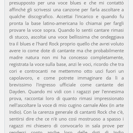
presupposto per una voce blues e che mi contattò
affinché gli scrivessi una canzone per farla ascoltare a
qualche discografico. Accettai l'incarico e quando fu
pronta la base latino-americana lo chiamai per fargli
provare la voce sopra. Quando lo sentii cantare rimasi
di stucco, ascoltai una voce bellissima che ondeggiava
tra il blues e l'hard Rock proprio quello che avrei voluto
avere io come dote di cantante ma che probabilmente
madre natura non mi ha concesso completamente,
registrata la voce sulla base, anzi le voci, ricordo che tra
cori e controcanti ne mettemmo otto uscì fuori un
capolavoro, e come potrete immaginare da lì a
brevissimo l'ingresso ufficiale come cantante dei
Dayden. Quando mi vidi con i ragazzi per l'ennesima
prova, raccontai loro di quanto rimasi impressionato
nell'ascoltare la voce di mio cugino carnale Alex (in arte
Indio). Con la carenza generale di cantanti Rock che c'è,
sentirsi dire che ce n'è uno così mostruoso a spasso i
ragazzi mi chiesero di convocarlo in sala prove per
rendersi conto anche loro delle doti di Indio