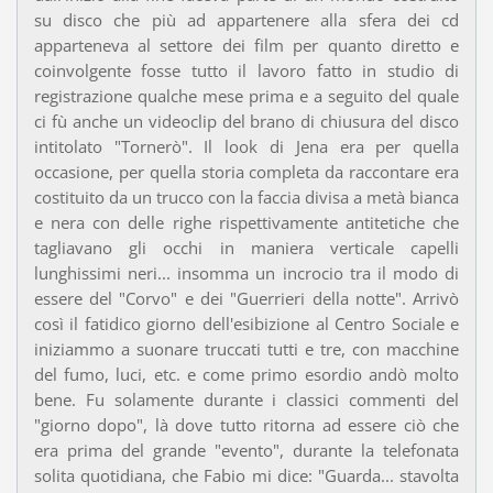
su disco che più ad appartenere alla sfera dei cd
apparteneva al settore dei film per quanto diretto e
coinvolgente fosse tutto il lavoro fatto in studio di
registrazione qualche mese prima e a seguito del quale
ci fù anche un videoclip del brano di chiusura del disco
intitolato "Tornerò". Il look di Jena era per quella
occasione, per quella storia completa da raccontare era
costituito da un trucco con la faccia divisa a metà bianca
e nera con delle righe rispettivamente antitetiche che
tagliavano gli occhi in maniera verticale capelli
lunghissimi neri... insomma un incrocio tra il modo di
essere del "Corvo" e dei "Guerrieri della notte". Arrivò
così il fatidico giorno dell'esibizione al Centro Sociale e
iniziammo a suonare truccati tutti e tre, con macchine
del fumo, luci, etc. e come primo esordio andò molto
bene. Fu solamente durante i classici commenti del
"giorno dopo", là dove tutto ritorna ad essere ciò che
era prima del grande "evento", durante la telefonata
solita quotidiana, che Fabio mi dice: "Guarda... stavolta