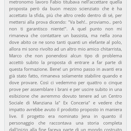
metronomo lavoro Fabio titubava nell’accettare quella
proposta però da buon mezzo scienziato che è ha
accettato la sfida, più che altro credo dentro di sé, per
mettersi alla prova dicendo: "Va beh!.. proviamo.. però
non ti garantisco niente!". A quel punto non mi
rimaneva che contattare un bassista, ma nella zona
dove abito ce ne sono tanti quanti un elefante al polo,
allora mi sono rivolto ad un altro mio amico chitarrista,
Marco che non ponendosi alcun tipo di problema
accettò subito la proposta di entrare a far parte di
questa formazione. Bene! un primo passo in avanti era
già stato fatto, rimaneva solamente stabilire quando e
dove provare. Così ci vedemmo per quattro o cinque
prove per assemblare i brani e per uscire subito in una
esibizione che avremmo dovuto tenere ad un Centro
Sociale di Manziana la" Ex Conceria" e vedere che
impatto avrebbe avuto il prodotto proposto in maniera
live. Il progetto era nominato Jena in quanto il
personaggio che raccontava una storia completa
dall'inizio alla fine faceva parte di un mondo costruito