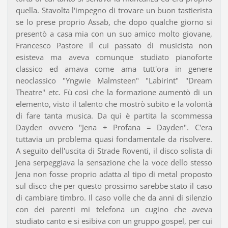
quella. Stavolta l'impegno di trovare un buon tastierista
se lo prese proprio Assab, che dopo qualche giorno si
presentò a casa mia con un suo amico molto giovane,
Francesco Pastore il cui passato di musicista non
esisteva ma aveva comunque studiato pianoforte
classico ed amava come ama tutt'ora in genere
neoclassico "Yngwie Malmsteen" "Labirint" "Dream
Theatre" etc. Fù così che la formazione aumentò di un
elemento, visto il talento che mostrò subito e la volontà
di fare tanta musica. Da quì è partita la scommessa
Dayden ovvero "Jena + Profana = Dayden". C'era
tuttavia un problema quasi fondamentale da risolvere.
A seguito dell'uscita di Strade Roventi, il disco solista di
Jena serpeggiava la sensazione che la voce dello stesso
Jena non fosse proprio adatta al tipo di metal proposto
sul disco che per questo prossimo sarebbe stato il caso
di cambiare timbro. Il caso volle che da anni di silenzio
con dei parenti mi telefona un cugino che aveva
studiato canto e si esibiva con un gruppo gospel, per cui