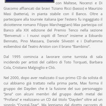
con Maltese, Nocenzi e Di
Giacomo affiancati dai bravi Tiziano Ricci (basso) e Maurizio
Masi (batteria), in pianta stabile con il Banco. Oltre a
partecipare alla tournée italiana (per l’estero fu ingaggiato il
diciottenne romano Filippo Marcheggiani) Max partecipa col
Banco alla XIX edizione del Premio Tenco nella sezione
“Benvenuti – I nuovi ospiti dl Tenco” insieme a Edoardo
Bennato, Pino Massara, Daniele Silvestri e i Diaframma
esibendosi dal Teatro Ariston con il brano “Bambino”.
Dal 1995 comincia a lavorare come turnista di sala
incidendo per artisti del calibro di Toto Torquati, Barbara
Cola, Cristiano Malgioglio e Cliò.
Nel 2000, dopo aver realizzato il suo primo CD da solista di
cui abbiamo già trattato nella prima parte, Max forma il
gruppo dei Dayden che è la fusione del suo personaggio
“Jena” con alcuni membri del gruppo death metal dei
“Profana” e realizzano un CD dal titolo “Dayden” oltre ad un
singolo “Crystal-Tear”. Ma leggiamo dal diretto racconto di