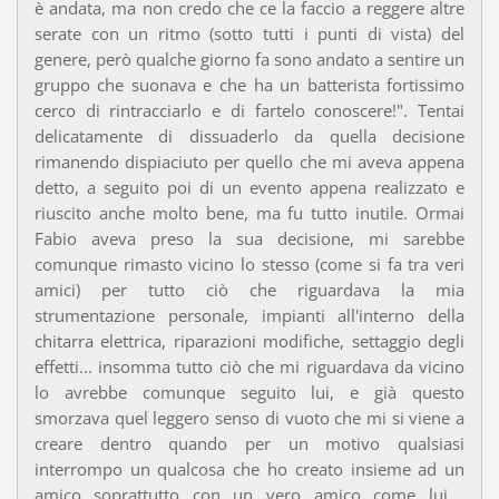
è andata, ma non credo che ce la faccio a reggere altre
serate con un ritmo (sotto tutti i punti di vista) del
genere, però qualche giorno fa sono andato a sentire un
gruppo che suonava e che ha un batterista fortissimo
cerco di rintracciarlo e di fartelo conoscere!". Tentai
delicatamente di dissuaderlo da quella decisione
rimanendo dispiaciuto per quello che mi aveva appena
detto, a seguito poi di un evento appena realizzato e
riuscito anche molto bene, ma fu tutto inutile. Ormai
Fabio aveva preso la sua decisione, mi sarebbe
comunque rimasto vicino lo stesso (come si fa tra veri
amici) per tutto ciò che riguardava la mia
strumentazione personale, impianti all'interno della
chitarra elettrica, riparazioni modifiche, settaggio degli
effetti... insomma tutto ciò che mi riguardava da vicino
lo avrebbe comunque seguito lui, e già questo
smorzava quel leggero senso di vuoto che mi si viene a
creare dentro quando per un motivo qualsiasi
interrompo un qualcosa che ho creato insieme ad un
amico soprattutto con un vero amico come lui .