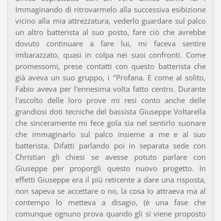
Immaginando di ritrovarmelo alla successiva esibizione
vicino alla mia attrezzatura, vederlo guardare sul palco
un altro batterista al suo posto, fare ciò che avrebbe
dovuto continuare a fare lui, mi faceva sentire
imbarazzato, quasi in colpa nei suoi confronti. Come
promessomi, prese contatti con questo batterista che
già aveva un suo gruppo, i "Profana. E come al solito,
Fabio aveva per l'ennesima volta fatto centro. Durante
l'ascolto delle loro prove mi resi conto anche delle
grandiosi doti tecniche del bassista Giuseppe Voltarella
che sinceramente mi fece gola sia nel sentirlo suonare
che immaginarlo sul palco insieme a me e al suo
batterista. Difatti parlando poi in separata sede con
Christian gli chiesi se avesse potuto parlare con
Giuseppe per proporgli questo nuovo progetto. In
effetti Giuseppe era il più reticente a dare una risposta,
non sapeva se accettare o no, la cosa lo attraeva ma al
contempo lo metteva a disagio, (è una fase che
comunque ognuno prova quando gli si viene proposto