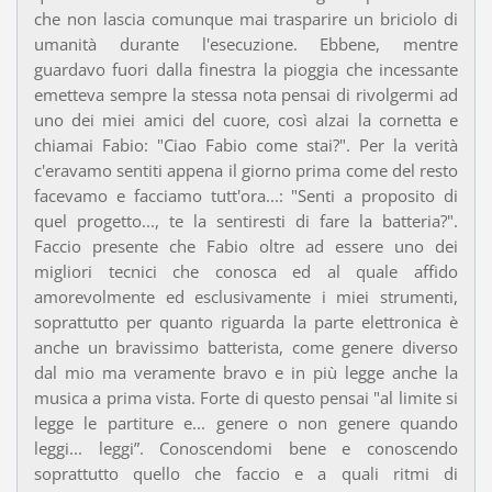
che non lascia comunque mai trasparire un briciolo di
umanità durante l'esecuzione. Ebbene, mentre
guardavo fuori dalla finestra la pioggia che incessante
emetteva sempre la stessa nota pensai di rivolgermi ad
uno dei miei amici del cuore, così alzai la cornetta e
chiamai Fabio: "Ciao Fabio come stai?". Per la verità
c'eravamo sentiti appena il giorno prima come del resto
facevamo e facciamo tutt'ora...: "Senti a proposito di
quel progetto..., te la sentiresti di fare la batteria?".
Faccio presente che Fabio oltre ad essere uno dei
migliori tecnici che conosca ed al quale affido
amorevolmente ed esclusivamente i miei strumenti,
soprattutto per quanto riguarda la parte elettronica è
anche un bravissimo batterista, come genere diverso
dal mio ma veramente bravo e in più legge anche la
musica a prima vista. Forte di questo pensai "al limite si
legge le partiture e... genere o non genere quando
leggi... leggi”. Conoscendomi bene e conoscendo
soprattutto quello che faccio e a quali ritmi di