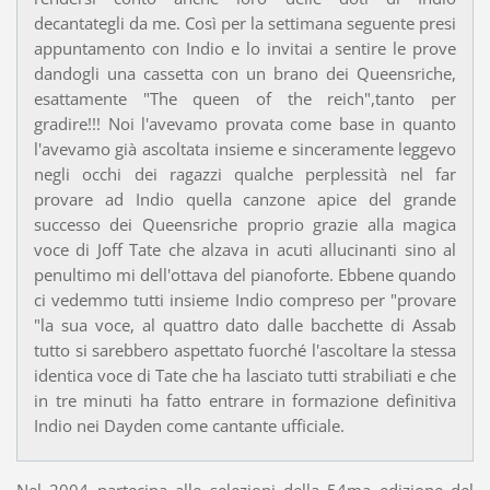
decantategli da me. Così per la settimana seguente presi
appuntamento con Indio e lo invitai a sentire le prove
dandogli una cassetta con un brano dei Queensriche,
esattamente "The queen of the reich",tanto per
gradire!!! Noi l'avevamo provata come base in quanto
l'avevamo già ascoltata insieme e sinceramente leggevo
negli occhi dei ragazzi qualche perplessità nel far
provare ad Indio quella canzone apice del grande
successo dei Queensriche proprio grazie alla magica
voce di Joff Tate che alzava in acuti allucinanti sino al
penultimo mi dell'ottava del pianoforte. Ebbene quando
ci vedemmo tutti insieme Indio compreso per "provare
"la sua voce, al quattro dato dalle bacchette di Assab
tutto si sarebbero aspettato fuorché l'ascoltare la stessa
identica voce di Tate che ha lasciato tutti strabiliati e che
in tre minuti ha fatto entrare in formazione definitiva
Indio nei Dayden come cantante ufficiale.